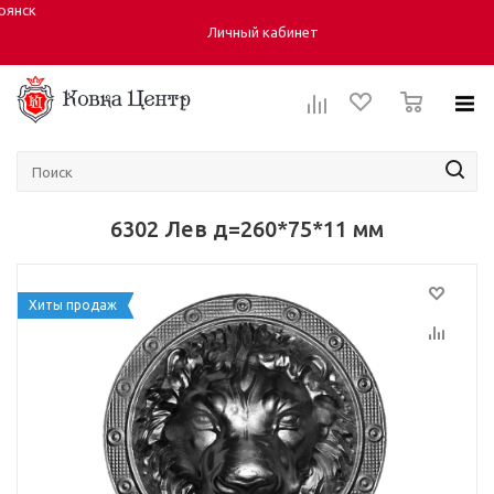
рянск
Город:
Личный кабинет
0
6302 Лев д=260*75*11 мм
Хиты продаж