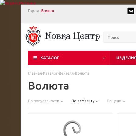
Город:
Брянск
КАТАЛОГ
ИЗДЕЛИЯ
Главная
-
Каталог
-
Вензеля
-
Волюта
Волюта
По популярности
По алфавиту
По цене