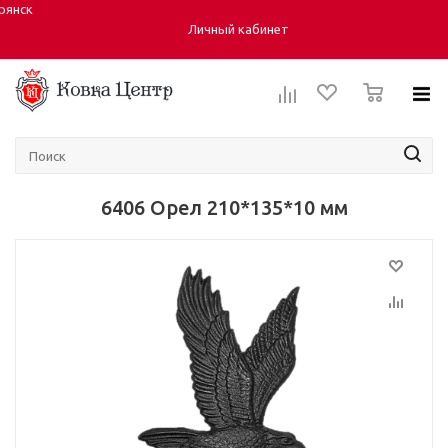
рянск
Город:
Личный кабинет
0
6406 Орел 210*135*10 мм