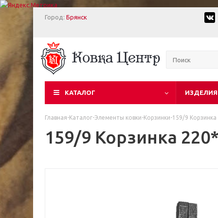
Город:
Брянск
КАТАЛОГ
ИЗДЕЛИЯ
Главная
-
Каталог
-
Элементы ковки
-
Корзинки
-
159/9 Корзинка
159/9 Корзинка 220