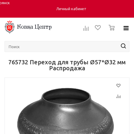
рянск
Город:
Личный кабинет
0
765732 Переход для трубы Ø57*Ø32 мм
Распродажа