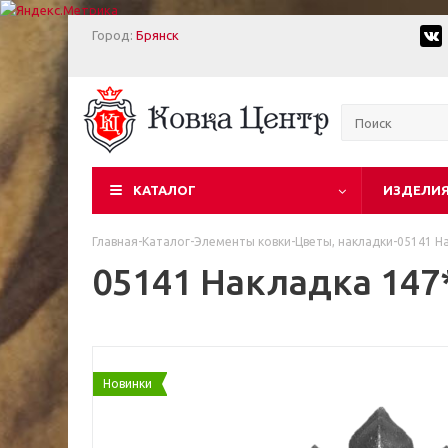
Город:
Брянск
КАТАЛОГ
ИЗДЕЛИЯ
Главная
-
Каталог
-
Элементы ковки
-
Цветы, накладки
-
05141 Н
05141 Накладка 14
Новинки