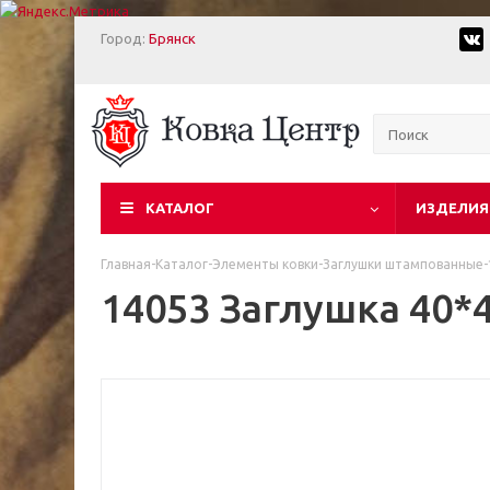
Город:
Брянск
КАТАЛОГ
ИЗДЕЛИЯ
Главная
-
Каталог
-
Элементы ковки
-
Заглушки штампованные
-
14053 Заглушка 40*