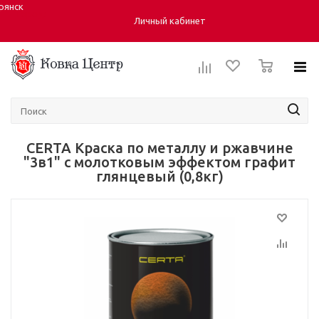
рянск
Город:
Личный кабинет
0
CERTA Краска по металлу и ржавчине
"3в1" с молотковым эффектом графит
глянцевый (0,8кг)