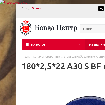
Город:
Брянск
КАТАЛОГ
ИЗДЕЛИЯ
Главная
-
Каталог
-
Сварочные материалы
-
Абразивные круги
-
180*2,5*22 А30 S B