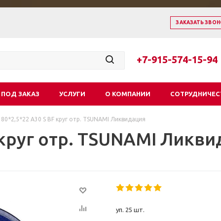
ЗАКАЗАТЬ ЗВОН
+7-915-574-15-94
 ПОД ЗАКАЗ
УСЛУГИ
О КОМПАНИИ
СОТРУДНИЧЕС
180*2,5*22 А30 S BF круг отр. TSUNAMI Ликвидация
F круг отр. TSUNAMI Ликв
уп. 25 шт.