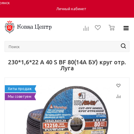
рянск
Город:
Личный кабинет
0
230*1,6*22 А 40 S BF 80(14A БУ) круг отр.
Луга
Хиты продаж
Мы советуем